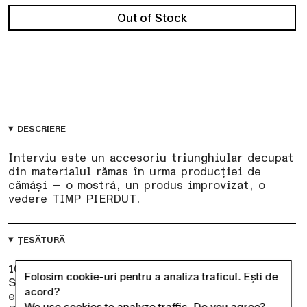
DESCRIERE
Interviu este un accesoriu triunghiular decupat
din materialul rămas în urma producției de
cămăși — o mostră, un produs improvizat, o
vedere TIMP PIERDUT.
ȚESĂTURĂ
100% Bumbac
Folosim cookie-uri pentru a analiza traficul. Ești de
Surplus din producție pentru case de modă
acord?
europene.